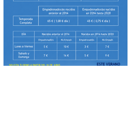
PISCINA MUNICIPAL
12 Jun 2026
🏊‍♀️☀️ 𝐄𝐥 𝐯𝐞𝐫𝐚𝐧𝐨 𝐲𝐚 𝐞𝐬𝐭á 𝐚 𝐥𝐚 𝐯𝐮...