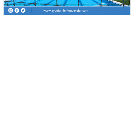
PISCINA MUNICIPAL
12 Jun 2026
🏊‍♀️☀️ 𝐄𝐥 𝐯𝐞𝐫𝐚𝐧𝐨 𝐲𝐚 𝐞𝐬𝐭á 𝐚 𝐥𝐚 𝐯𝐮...
Leer más
PDF