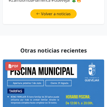
#ZambombaFlamenca #Güevéjar 🎄🔥
Volver a noticias
Otras noticias recientes
PDF