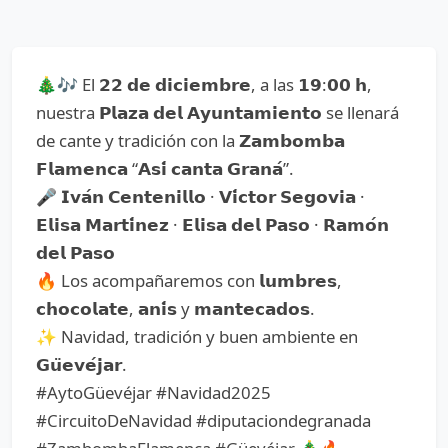
🎄🎶 El 𝟮𝟮 𝗱𝗲 𝗱𝗶𝗰𝗶𝗲𝗺𝗯𝗿𝗲, a las 𝟭𝟵:𝟬𝟬 𝗵,
nuestra 𝗣𝗹𝗮𝘇𝗮 𝗱𝗲𝗹 𝗔𝘆𝘂𝗻𝘁𝗮𝗺𝗶𝗲𝗻𝘁𝗼 se llenará
de cante y tradición con la 𝗭𝗮𝗺𝗯𝗼𝗺𝗯𝗮
𝗙𝗹𝗮𝗺𝗲𝗻𝗰𝗮 “𝗔𝘀𝗶́ 𝗰𝗮𝗻𝘁𝗮 𝗚𝗿𝗮𝗻𝗮́”.
🎤 𝗜𝘃𝗮́𝗻 𝗖𝗲𝗻𝘁𝗲𝗻𝗶𝗹𝗹𝗼 · 𝗩𝗶́𝗰𝘁𝗼𝗿 𝗦𝗲𝗴𝗼𝘃𝗶𝗮 ·
𝗘𝗹𝗶𝘀𝗮 𝗠𝗮𝗿𝘁𝗶́𝗻𝗲𝘇 · 𝗘𝗹𝗶𝘀𝗮 𝗱𝗲𝗹 𝗣𝗮𝘀𝗼 · 𝗥𝗮𝗺𝗼́𝗻
𝗱𝗲𝗹 𝗣𝗮𝘀𝗼
🔥 Los acompañaremos con 𝗹𝘂𝗺𝗯𝗿𝗲𝘀,
𝗰𝗵𝗼𝗰𝗼𝗹𝗮𝘁𝗲, 𝗮𝗻𝗶́𝘀 y 𝗺𝗮𝗻𝘁𝗲𝗰𝗮𝗱𝗼𝘀.
✨ Navidad, tradición y buen ambiente en
𝗚𝘂̈𝗲𝘃𝗲́𝗷𝗮𝗿.
#AytoGüevéjar #Navidad2025
#CircuitoDeNavidad #diputaciondegranada