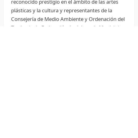
reconocido prestigio en el ámbito de las artes
plásticas y la cultura y representantes de la
Consejería de Medio Ambiente y Ordenación del
Territorio, la Federación Andaluza de Municipios
y Provincias, Ecoembes y, Ecovidrio.
El jurado seleccionará las tres obras ganadoras y
las finalistas que participarán en la expo-sición
en base a su originalidad y calidad artística y su
valor desde el punto de vista de lasensibilización
ambiental.
El fallo del jurado será público e inapelable y
podrá declarar total o parcialmente desier- tos
los premios.